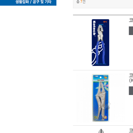
총
7
건
코
코
(
코