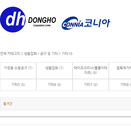
전체 카테고리
>
생활잡화 / 공구 및 기타
>
기타10
가정용 소형공구
생활잡화
테이프크리너(돌돌이테
얼룩제거
(7)
(7)
이프)
(6)
기타5
기타6
기타7
기타8
(0)
(0)
(0)
(
총
0
건