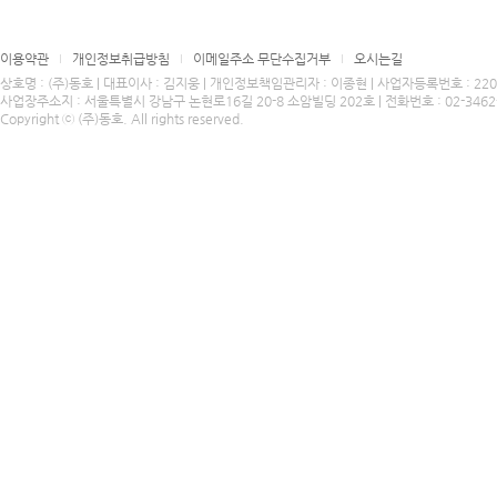
이용약관
개인정보취급방침
이메일주소 무단수집거부
오시는길
상호명 : (주)동호 | 대표이사 : 김지웅 | 개인정보책임관리자 : 이종현 | 사업자등록번호 : 220-8
사업장주소지 : 서울특별시 강남구 논현로16길 20-8 소암빌딩 202호 | 전화번호 : 02-3462-4424
Copyright ⓒ (주)동호. All rights reserved.