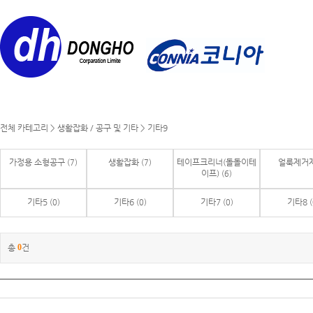
전체 카테고리
>
생활잡화 / 공구 및 기타
>
기타9
가정용 소형공구
생활잡화
테이프크리너(돌돌이테
얼룩제거
(7)
(7)
이프)
(6)
기타5
기타6
기타7
기타8
(0)
(0)
(0)
(
총
0
건