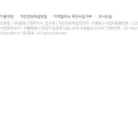
이용약관
개인정보취급방침
이메일주소 무단수집거부
오시는길
상호명 : (주)동호 | 대표이사 : 김지웅 | 개인정보책임관리자 : 이종현 | 사업자등록번호 : 220-8
사업장주소지 : 서울특별시 강남구 논현로16길 20-8 소암빌딩 202호 | 전화번호 : 02-3462-4424
Copyright ⓒ (주)동호. All rights reserved.