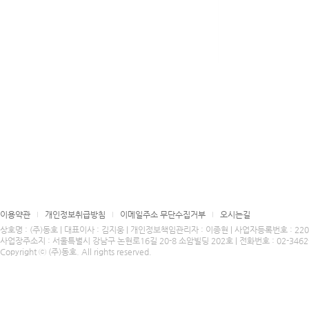
이용약관
개인정보취급방침
이메일주소 무단수집거부
오시는길
상호명 : (주)동호 | 대표이사 : 김지웅 | 개인정보책임관리자 : 이종현 | 사업자등록번호 : 220-8
사업장주소지 : 서울특별시 강남구 논현로16길 20-8 소암빌딩 202호 | 전화번호 : 02-3462-4424
Copyright ⓒ (주)동호. All rights reserved.