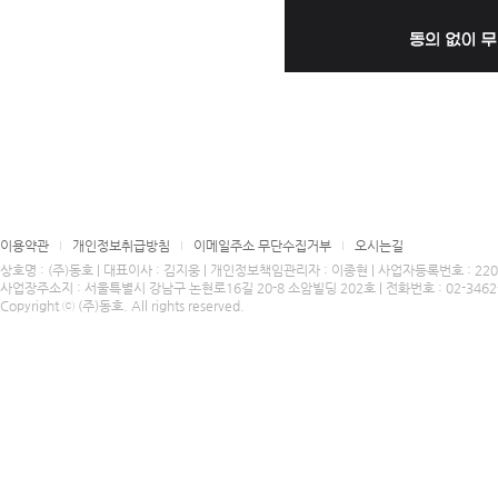
이용약관
개인정보취급방침
이메일주소 무단수집거부
오시는길
상호명 : (주)동호 | 대표이사 : 김지웅 | 개인정보책임관리자 : 이종현 | 사업자등록번호 : 220-8
사업장주소지 : 서울특별시 강남구 논현로16길 20-8 소암빌딩 202호 | 전화번호 : 02-3462-4424
Copyright ⓒ (주)동호. All rights reserved.